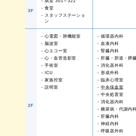
病室 301～322
食堂
3F
スタッフステーショ
ン
心電図・肺機能室
循環器内科
脳波室
血液内科
心エコー室
腎臓内科
心・血管造影室
肝臓・胆道・膵
手術室
消化器外科
ICU
形成外科
家族控室
臨床心理室
説明室
中央採血室
中央処置室
消化器内科
2F
糖尿病・代謝内
肝臓内科
神経内科
呼吸器外科