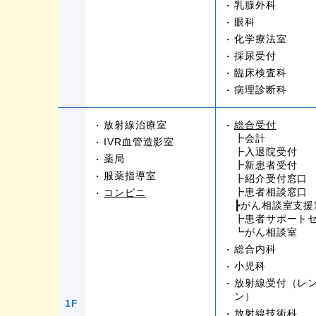
乳腺外科
眼科
化学療法室
採尿受付
臨床検査科
病理診断科
放射線治療室
総合受付
┣会計
IVR血管造影室
┣入退院受付
薬局
┣新患者受付
服薬指導室
┣紹介受付窓口
┣患者相談窓口
コンビニ
┣がん相談室支援
┣患者サポート
┗がん相談室
総合内科
小児科
放射線受付（レ
ン）
1F
放射線技術科