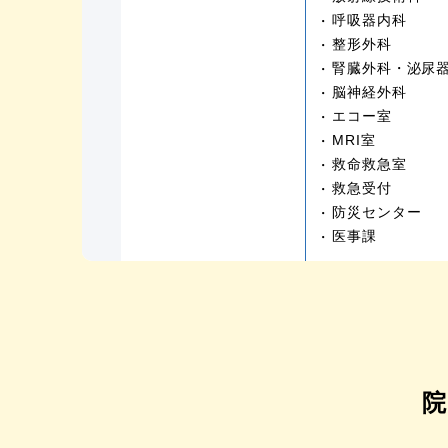
呼吸器内科
整形外科
腎臓外科・泌尿
脳神経外科
エコー室
MRI室
救命救急室
救急受付
防災センター
医事課
院