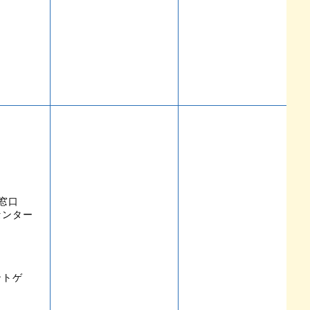
窓口
センター
ントゲ