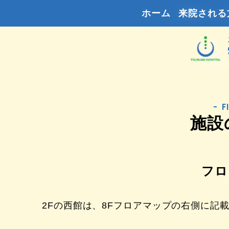
ホーム
来院される
F
施設
フロ
2Fの西館は、8Fフロアマップの右側に記