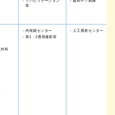
リハビリテーション
緩和ケア病棟
室
内視鏡センター
人工透析センター
第1・2透視撮影室
臓外科
科