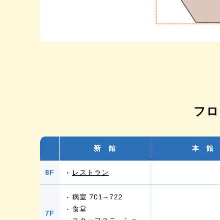
フロ
新 館
本 館
8F
レストラン
病室 701～722
食堂
7F