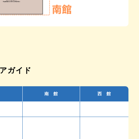
アガイド
南 館
西 館