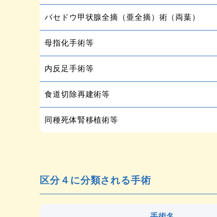
バセドウ甲状腺全摘（亜全摘）術（両葉）
母指化手術等
内反足手術等
食道切除再建術等
同種死体腎移植術等
区分４に分類される手術
手術名