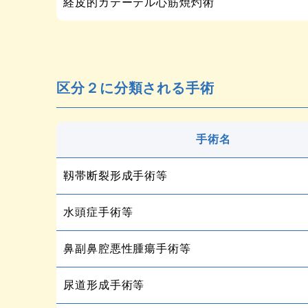
経皮的カテーテル心筋焼灼術
区分２に分類される手術
手術名
靱帯断裂形成手術等
水頭症手術等
鼻副鼻腔悪性腫瘍手術等
尿道形成手術等