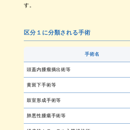
す。
区分１に分類される手術
手術名
頭蓋内腫瘤摘出術等
黄斑下手術等
鼓室形成手術等
肺悪性腫瘍手術等