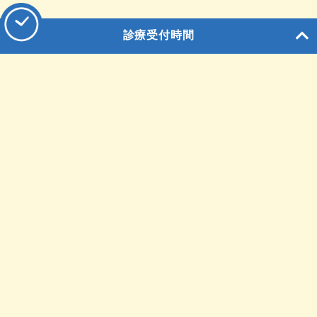
診療受付時間
〒874-8585
大分県別府市緑丘町12番１号
メールでお問合せ
0570-06-7111
tel:
0977-23-7884
fax.